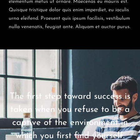
elementum metus ut ornare. Maecenas eu mauris est.
Quisque tristique dolor quis enim imperdiet, eu iaculis
urna eleifend. Praesent quis ipsum facilisis, vestibulum
nulla venenatis, feugiat ante. Aliquam et auctor purus.
The first step toward success is
taken when you refuse to be a
captive of the environment in
which you first find yourself.